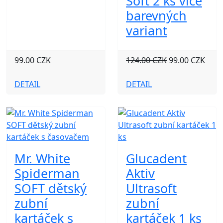
Soft 2 ks více
barevných
variant
99.00 CZK
124.00 CZK
99.00 CZK
DETAIL
DETAIL
Mr. White
Glucadent
Spiderman
Aktiv
SOFT dětský
Ultrasoft
zubní
zubní
kartáček s
kartáček 1 ks