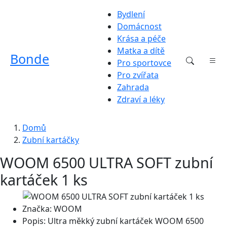
Bydlení
Domácnost
Krása a péče
Matka a dítě
Bonde
Pro sportovce
Pro zvířata
Zahrada
Zdraví a léky
Domů
Zubní kartáčky
WOOM 6500 ULTRA SOFT zubní
kartáček 1 ks
Značka:
WOOM
Popis:
Ultra měkký zubní kartáček WOOM 6500