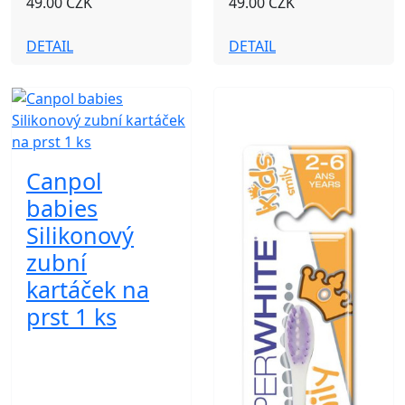
49.00 CZK
49.00 CZK
DETAIL
DETAIL
Canpol
babies
Silikonový
zubní
kartáček na
prst 1 ks