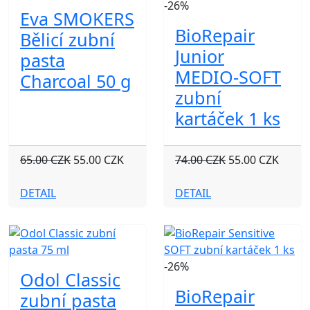
-26%
Eva SMOKERS
BioRepair
Bělicí zubní
Junior
pasta
MEDIO-SOFT
Charcoal 50 g
zubní
kartáček 1 ks
65.00 CZK
55.00 CZK
74.00 CZK
55.00 CZK
DETAIL
DETAIL
-26%
Odol Classic
BioRepair
zubní pasta