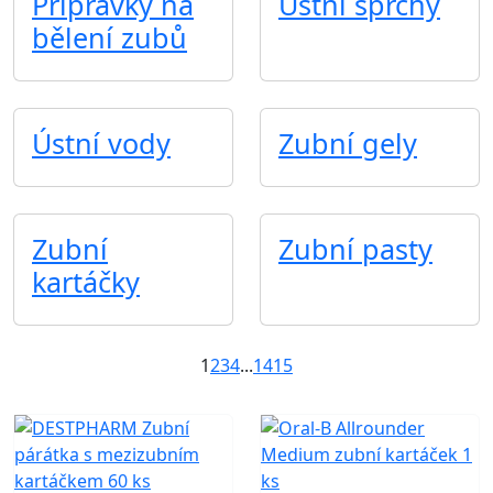
Přípravky na
Ústní sprchy
bělení zubů
Ústní vody
Zubní gely
Zubní
Zubní pasty
kartáčky
1
2
3
4
...
14
15