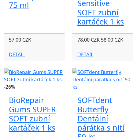
Sensitive
75 ml
SOFT zubní
kartáček 1 ks
57.00 CZK
78.00 CZK
58.00 CZK
DETAIL
DETAIL
-26%
BioRepair
SOFTdent
Gums SUPER
Butterfly
SOFT zubní
Dentální
kartáček 1 ks
párátka s nití
50 ks