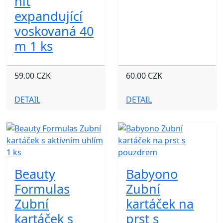
nit
expandující
voskovaná 40
m 1 ks
59.00 CZK
60.00 CZK
DETAIL
DETAIL
Beauty
Babyono
Formulas
Zubní
Zubní
kartáček na
kartáček s
prst s