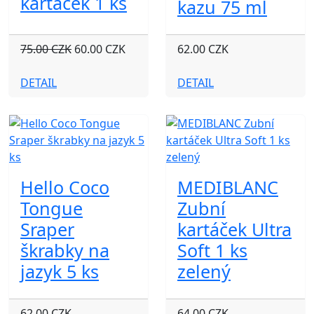
kartáček 1 ks
kazu 75 ml
75.00 CZK
60.00 CZK
62.00 CZK
DETAIL
DETAIL
Hello Coco
MEDIBLANC
Tongue
Zubní
Sraper
kartáček Ultra
škrabky na
Soft 1 ks
jazyk 5 ks
zelený
62.00 CZK
64.00 CZK