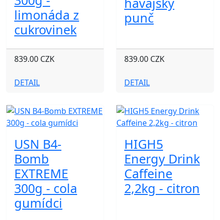
300g -
havajský
limonáda z
punč
cukrovinek
839.00 CZK
839.00 CZK
DETAIL
DETAIL
USN B4-
HIGH5
Bomb
Energy Drink
EXTREME
Caffeine
300g - cola
2,2kg - citron
gumídci