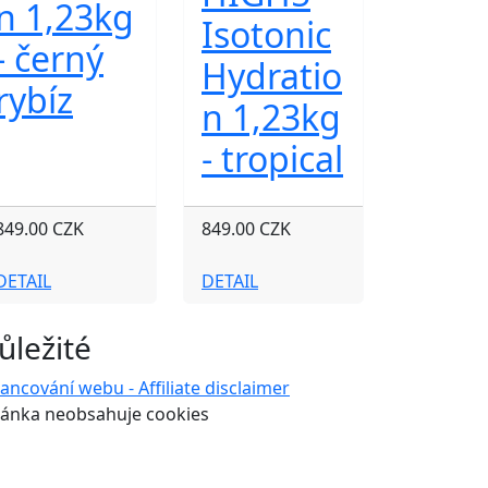
n 1,23kg
Isotonic
- černý
Hydratio
rybíz
n 1,23kg
- tropical
849.00 CZK
849.00 CZK
DETAIL
DETAIL
ůležité
nancování webu - Affiliate disclaimer
ránka neobsahuje cookies