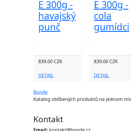
E 300g -
E 300g -
havajský
cola
punč
gumídci
839.00 CZK
839.00 CZK
DETAIL
DETAIL
Bonde
Katalog oblíbených produktů na jednom mís
Kontakt
Email:
kontakt@bonde.cz