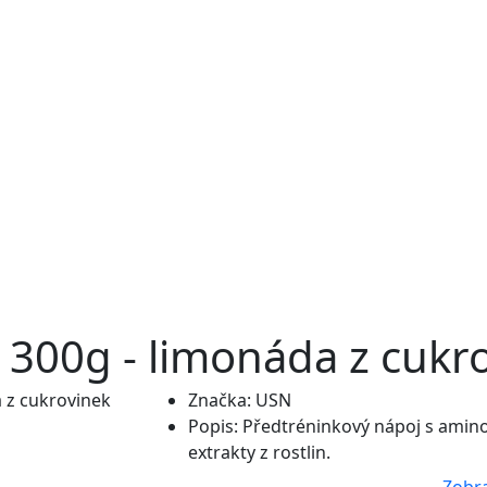
00g - limonáda z cukr
Značka:
USN
Popis:
Předtréninkový nápoj s amino
extrakty z rostlin.