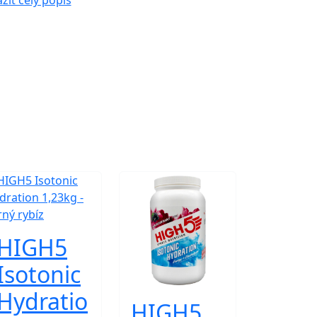
ziť celý popis
HIGH5
Isotonic
Hydratio
HIGH5