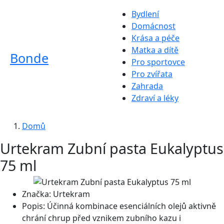
Bydlení
Domácnost
Krása a péče
Matka a dítě
Bonde
Pro sportovce
Pro zvířata
Zahrada
Zdraví a léky
Domů
Urtekram Zubní pasta Eukalyptus
75 ml
Značka:
Urtekram
Popis:
Účinná kombinace esenciálních olejů aktivně
chrání chrup před vznikem zubního kazu i