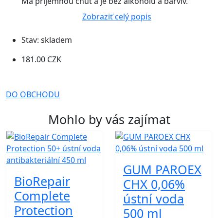
Má příjemnou chuť a je bez alkoholu a barviv.
Zobraziť celý popis
Stav:
skladem
181.00 CZK
DO OBCHODU
Mohlo by vás zajímat
GUM PAROEX
BioRepair
CHX 0,06%
Complete
ústní voda
Protection
500 ml