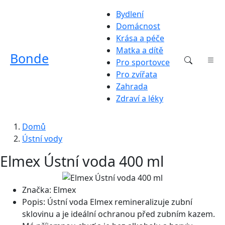
Bydlení
Domácnost
Krása a péče
Matka a dítě
Bonde
Pro sportovce
Pro zvířata
Zahrada
Zdraví a léky
Domů
Ústní vody
Elmex Ústní voda 400 ml
Značka:
Elmex
Popis:
Ústní voda Elmex remineralizuje zubní
sklovinu a je ideální ochranou před zubním kazem.