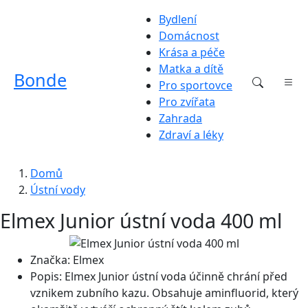
Bydlení
Domácnost
Krása a péče
Matka a dítě
Bonde
Pro sportovce
Pro zvířata
Zahrada
Zdraví a léky
Domů
Ústní vody
Elmex Junior ústní voda 400 ml
Značka:
Elmex
Popis:
Elmex Junior ústní voda účinně chrání před
vznikem zubního kazu. Obsahuje aminfluorid, který