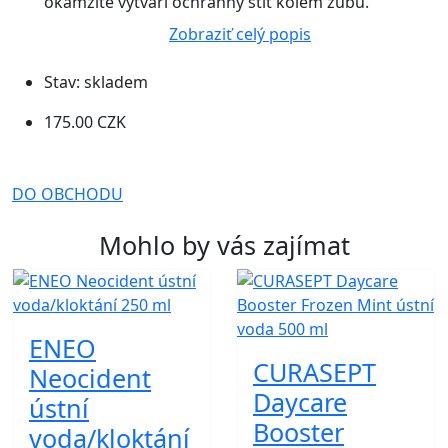
okamžitě vytváří ochranný štít kolem zubů.
Zobraziť celý popis
Stav:
skladem
175.00 CZK
DO OBCHODU
Mohlo by vás zajímat
ENEO
CURASEPT
Neocident
Daycare
ústní
Booster
voda/kloktání