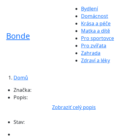
Bydlení
Domácnost
Krása a péče
Matka a dítě
Bonde
Pro sportovce
Pro zvířata
Zahrada
Zdraví a léky
Domů
Značka:
Popis:
Zobraziť celý popis
Stav: