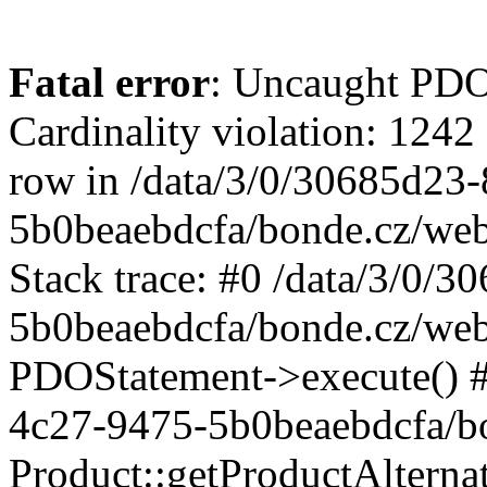
Fatal error
: Uncaught PD
Cardinality violation: 1242
row in /data/3/0/30685d23
5b0beaebdcfa/bonde.cz/web
Stack trace: #0 /data/3/0/
5b0beaebdcfa/bonde.cz/web/
PDOStatement->execute() #
4c27-9475-5b0beaebdcfa/bo
Product::getProductAlterna