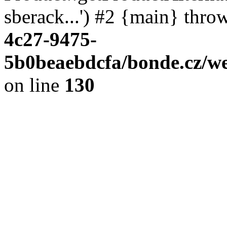
sberack...') #2 {main} thro
4c27-9475-
5b0beaebdcfa/bonde.cz/we
on line
130