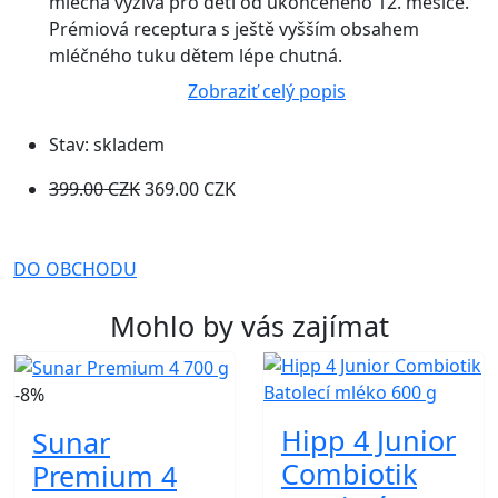
mléčná výživa pro děti od ukončeného 12. měsíce.
Prémiová receptura s ještě vyšším obsahem
mléčného tuku dětem lépe chutná.
Zobraziť celý popis
Stav:
skladem
399.00 CZK
369.00 CZK
DO OBCHODU
Mohlo by vás zajímat
-8%
Hipp 4 Junior
Sunar
Combiotik
Premium 4