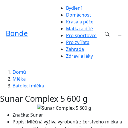
Bydlení
Domácnost
Krása a péče
Matka a dítě
Bonde
Pro sportovce
Pro zvířata
Zahrada
Zdraví a léky
Domů
Mléka
Batolecí mléka
Sunar Complex 5 600 g
Značka:
Sunar
Popis:
Mléčná výživa vyrobená z čerstvého mléka a