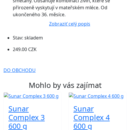
smetany. Obsahuje kombinaci živin, které se
přirozeně vyskytují v mateřském mléce. Od
ukončeného 36. měsíce.
Zobraziť celý popis
Stav:
skladem
249.00 CZK
DO OBCHODU
Mohlo by vás zajímat
Sunar
Sunar
Complex 3
Complex 4
600 g
600 g