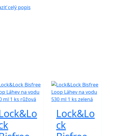
ziť celý popis
Lock&Lo
Lock&Lo
ck
ck