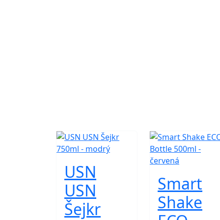
USN
Smart
USN
Shake
Šejkr