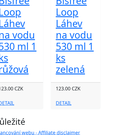
Bisfree
Bisfree
Loop
Loop
Láhev
Láhev
na vodu
na vodu
530 ml 1
530 ml 1
ks
ks
růžová
zelená
123.00 CZK
123.00 CZK
DETAIL
DETAIL
ůležité
nancování webu - Affiliate disclaimer