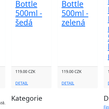
Bottle
Bottle
500ml -
500ml -
šedá
zelená
119.00 CZK
119.00 CZK
DETAIL
DETAIL
Kategorie
D
tě.
Fi