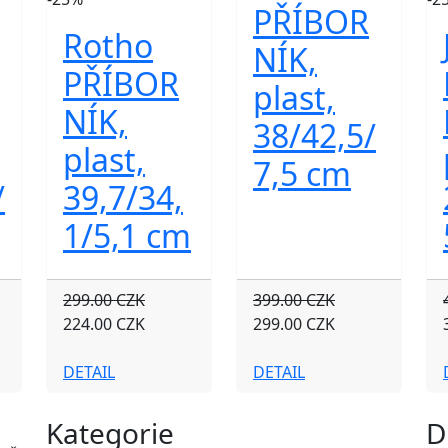
PŘÍBOR
Rotho
NÍK,
PŘÍBOR
plast,
NÍK,
38/42,5/
plast,
7,5 cm
/
39,7/34,
1/5,1 cm
299.00 CZK
399.00 CZK
224.00 CZK
299.00 CZK
DETAIL
DETAIL
Kategorie
D