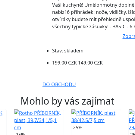
Vaší kuchyně! Umělohmotný doplněk 
nabízí 6 přihrádek: nože, vidličky, lží
otvíráky budete mít přehledně uspo
všechny typické zásuvky! - BASIC - 
Zobra
Stav:
skladem
199.00 CZK
149.00 CZK
DO OBCHODU
Mohlo by vás zajímat
-25%
-25%
-2