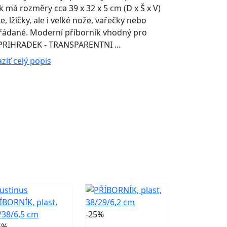
má rozměry cca 39 x 32 x 5 cm (D x Š x V)
ce, lžičky, ale i velké nože, vařečky nebo
řádané. Moderní příborník vhodný pro
6 PRIHRADEK - TRANSPARENTNI ...
ziť celý popis
-25%
5%