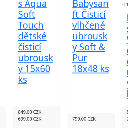
s Aqua
Babysan
-1
Soft
ft Čisticí
Touch
vlhčené
dětské
ubrousk
čisticí
y Soft &
ubrousk
Pur
y 15x60
18x48 ks
ks
849.00 CZK
699.00 CZK
799.00 CZK