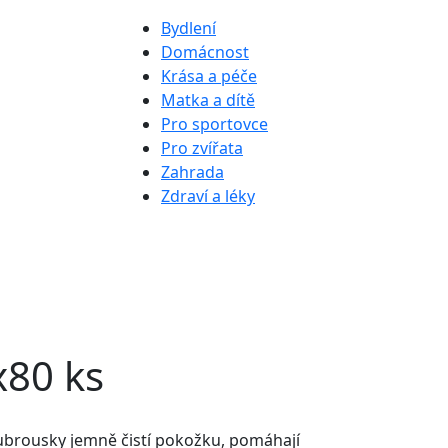
Bydlení
Domácnost
Krása a péče
Matka a dítě
Pro sportovce
Pro zvířata
Zahrada
Zdraví a léky
x80 ks
ubrousky jemně čistí pokožku, pomáhají