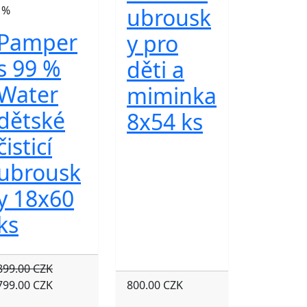
1%
ubrousk
Pamper
y pro
s 99 %
děti a
Water
miminka
dětské
8x54 ks
čisticí
ubrousk
y 18x60
ks
899.00 CZK
799.00 CZK
800.00 CZK