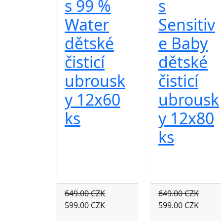
s 99 %
s
Water
Sensitiv
dětské
e Baby
čisticí
dětské
ubrousk
čisticí
y 12x60
ubrousk
ks
y 12x80
ks
649.00 CZK
649.00 CZK
599.00 CZK
599.00 CZK