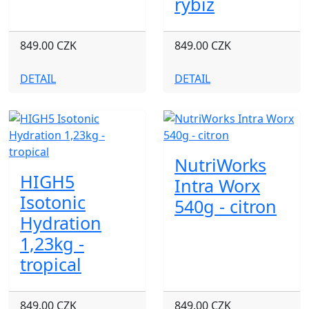
rybíz
849.00 CZK
849.00 CZK
DETAIL
DETAIL
NutriWorks
HIGH5
Intra Worx
Isotonic
540g - citron
Hydration
1,23kg -
tropical
849.00 CZK
849.00 CZK