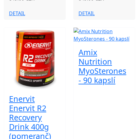
DETAIL
DETAIL
Amix
Nutrition
MyoSterones
- 90 kapslí
Enervit
Enervit R2
Recovery
Drink 400g
(pomeranč)