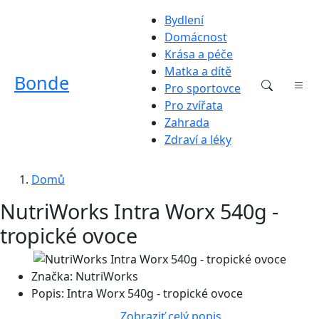
Bydlení
Domácnost
Krása a péče
Matka a dítě
Bonde
Pro sportovce
Pro zvířata
Zahrada
Zdraví a léky
Domů
NutriWorks Intra Worx 540g -
tropické ovoce
Značka:
NutriWorks
Popis:
Intra Worx 540g - tropické ovoce
Zobraziť celý popis