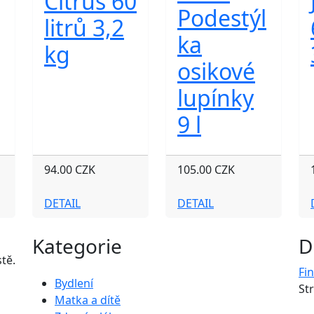
Citrus 60
Podestýl
litrů 3,2
ka
kg
osikové
lupínky
9 l
94.00 CZK
105.00 CZK
DETAIL
DETAIL
Kategorie
D
tě.
Fi
Bydlení
St
Matka a dítě