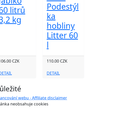
Jablko
Podestýl
60 litrů
ka
3,2 kg
hobliny
Litter 60
l
106.00 CZK
110.00 CZK
DETAIL
DETAIL
ůležité
nancování webu - Affiliate disclaimer
ránka neobsahuje cookies