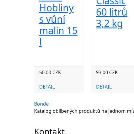
Classic
Hobliny
60 litrů
s vůní
3,2 kg
malin 15
l
50.00 CZK
93.00 CZK
DETAIL
DETAIL
Bonde
Katalog oblíbených produktů na jednom mís
Kontakt