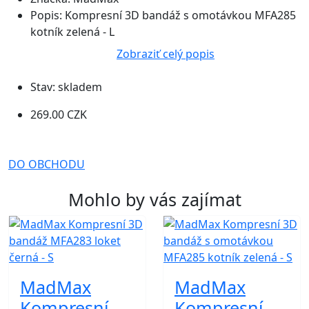
Popis:
Kompresní 3D bandáž s omotávkou MFA285
kotník zelená - L
Zobraziť celý popis
Stav:
skladem
269.00 CZK
DO OBCHODU
Mohlo by vás zajímat
MadMax
MadMax
Kompresní
Kompresní