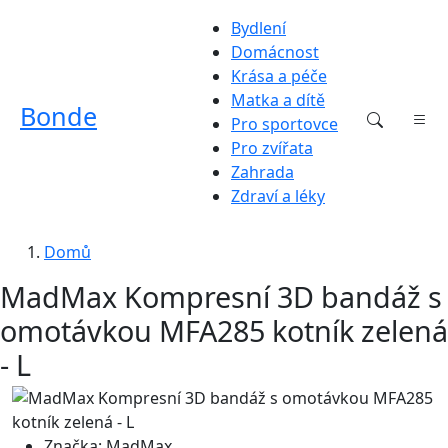
Bydlení
Domácnost
Krása a péče
Matka a dítě
Bonde
Pro sportovce
Pro zvířata
Zahrada
Zdraví a léky
Domů
MadMax Kompresní 3D bandáž s
omotávkou MFA285 kotník zelená
- L
Značka:
MadMax