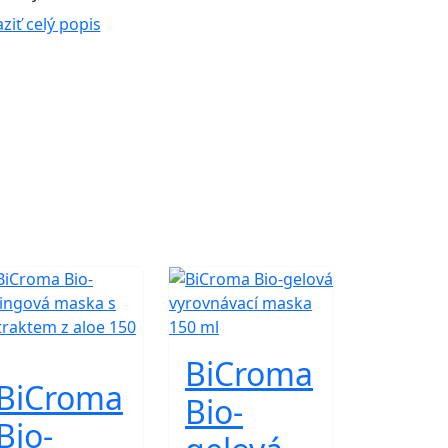
ziť celý popis
BiCroma
BiCroma
Bio-
Bio-