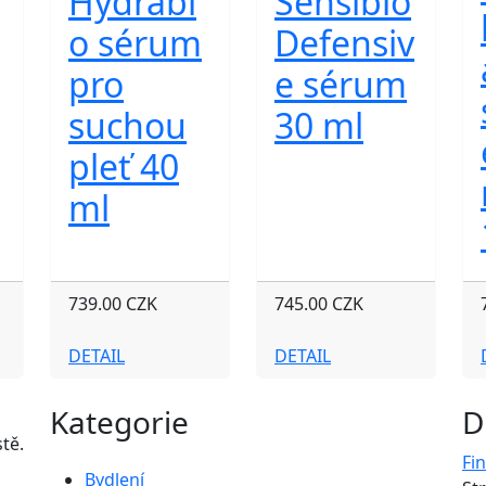
Hydrabi
Sensibio
o sérum
Defensiv
pro
e sérum
suchou
30 ml
pleť 40
ml
739.00 CZK
745.00 CZK
DETAIL
DETAIL
Kategorie
D
tě.
Fi
Bydlení