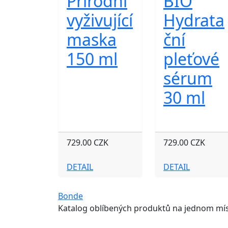
Přírodní
BIO
vyživující
Hydrata
maska
ční
150 ml
pleťové
sérum
30 ml
729.00 CZK
729.00 CZK
DETAIL
DETAIL
Bonde
Katalog oblíbených produktů na jednom mís