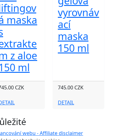
gelová
liftingov
vyrovnáv
á maska
ací
s
maska
extrakte
150 ml
m z aloe
150 ml
745.00 CZK
745.00 CZK
DETAIL
DETAIL
ůležité
nancování webu - Affiliate disclaimer