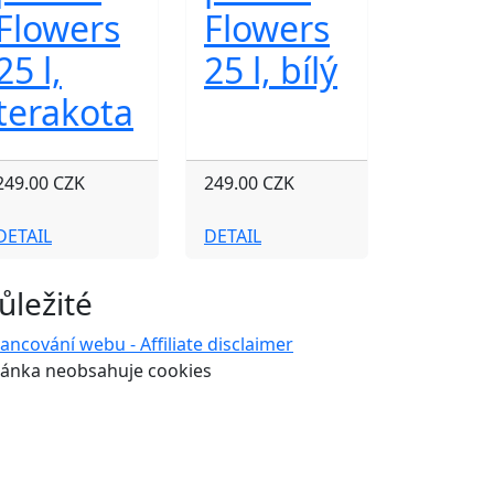
Flowers
Flowers
25 l,
25 l, bílý
terakota
249.00 CZK
249.00 CZK
DETAIL
DETAIL
ůležité
nancování webu - Affiliate disclaimer
ránka neobsahuje cookies