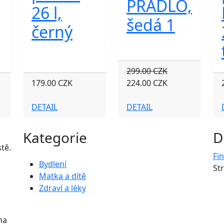
PRÁDLO,
26 l,
šedá 1
černý
299.00 CZK
179.00 CZK
224.00 CZK
DETAIL
DETAIL
Kategorie
D
tě.
Fi
Bydlení
St
Matka a dítě
Zdraví a léky
na