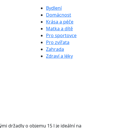
Bydlení
Domácnost
Krása a péče
Matka a dítě
Pro sportovce
Pro zvířata
Zahrada
Zdraví a léky
mi držadly o objemu 15 l je ideální na