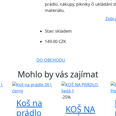
prádlo, nákupy, pikniky či ukládání
materiálu.
Zobra
Stav:
skladem
149.00 CZK
DO OBCHODU
Mohlo by vás zajímat
-25%
Koš na
KOŠ NA
prádlo