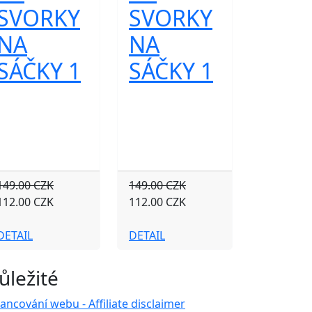
SVORKY
SVORKY
NA
NA
SÁČKY 1
SÁČKY 1
149.00 CZK
149.00 CZK
112.00 CZK
112.00 CZK
DETAIL
DETAIL
ůležité
nancování webu - Affiliate disclaimer