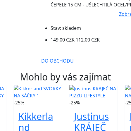
ČEPELE 15 CM - UŠLECHTILÁ OCEL/P
Zobra
Stav:
skladem
149.00 CZK
112.00 CZK
DO OBCHODU
Mohlo by vás zajímat
-25%
-25%
-2
Kikkerla
Justinus
nd
KRÁJEČ