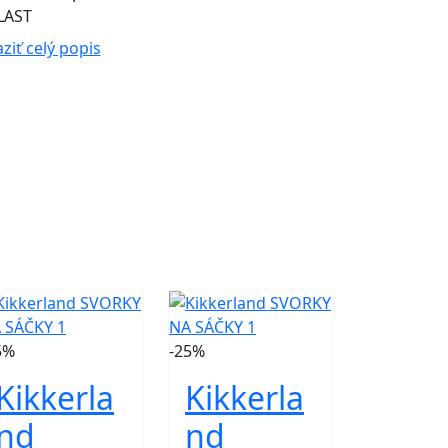
LAST
ziť celý popis
5%
-25%
Kikkerla
Kikkerla
nd
nd