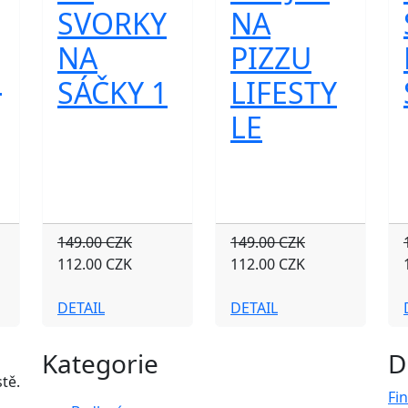
SVORKY
NA
NA
PIZZU
Ň
SÁČKY 1
LIFESTY
LE
149.00 CZK
149.00 CZK
112.00 CZK
112.00 CZK
DETAIL
DETAIL
Kategorie
D
tě.
Fi