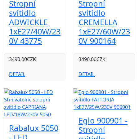
Stropní
Stropní
svítidlo
svítidlo
ADWICKLE
CREMELLA
1xE27/40W/23
1xE27/60W/23
0V 43775
0V 900164
3490.00CZK
3490.00CZK
DETAIL
DETAIL
Eglo 900901 -
Rabalux 5050
Stropní
- LED