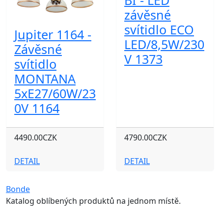
BI - LED
závěsné
svítidlo ECO
Jupiter 1164 -
LED/8,5W/230
Závěsné
V 1373
svítidlo
MONTANA
5xE27/60W/23
0V 1164
4490.00CZK
4790.00CZK
DETAIL
DETAIL
Bonde
Katalog oblíbených produktů na jednom místě.