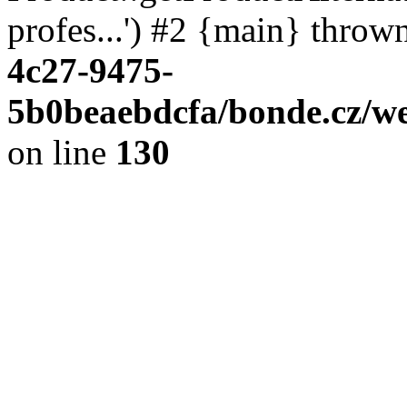
profes...') #2 {main} throw
4c27-9475-
5b0beaebdcfa/bonde.cz/we
on line
130