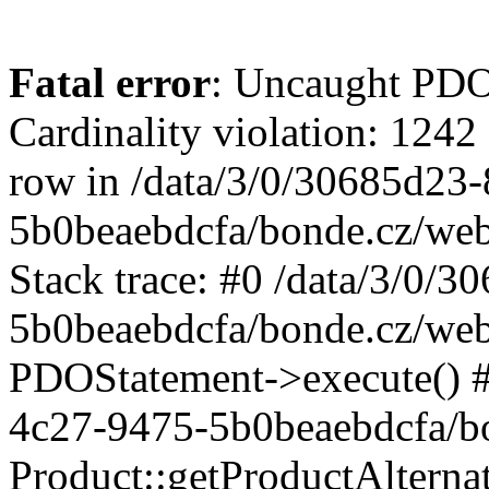
Fatal error
: Uncaught PD
Cardinality violation: 1242
row in /data/3/0/30685d23
5b0beaebdcfa/bonde.cz/web
Stack trace: #0 /data/3/0/
5b0beaebdcfa/bonde.cz/web/
PDOStatement->execute() #
4c27-9475-5b0beaebdcfa/bo
Product::getProductAltern