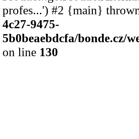
profes...') #2 {main} throw
4c27-9475-
5b0beaebdcfa/bonde.cz/we
on line
130