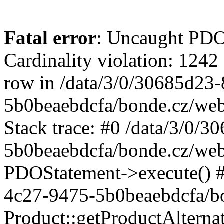
Fatal error
: Uncaught PD
Cardinality violation: 1242
row in /data/3/0/30685d23
5b0beaebdcfa/bonde.cz/web
Stack trace: #0 /data/3/0/
5b0beaebdcfa/bonde.cz/web/
PDOStatement->execute() #
4c27-9475-5b0beaebdcfa/bo
Product::getProductAltern