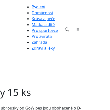
Bydlení
Domácnost
Krása a péče
Matka a dítě
Pro sportovce
Pro zvířata
Zahrada
Zdraví a léky
y 15 ks
né ubrousky od GoWipes jsou obohacené o D-