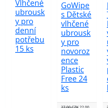
Vlhčené
GoWipe
ubrousk
s Dětské
y pro
vlhčené
denní
ubrousk
potřebu
y pro
15 ks
novoroz
ence
Plastic
Free 24
ks
27.00 CZK
22.00