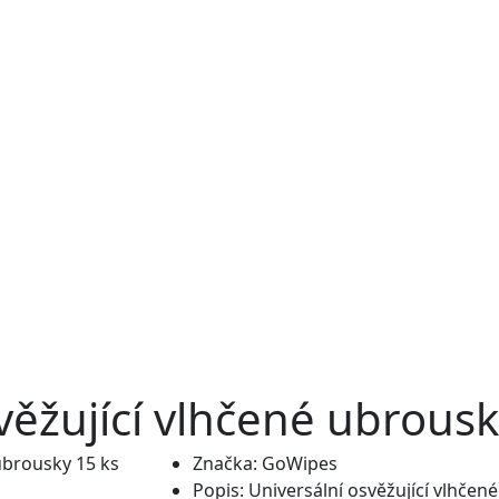
ěžující vlhčené ubrousk
Značka:
GoWipes
Popis:
Universální osvěžující vlhče