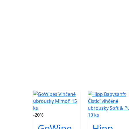
-20%
GoWipe
Hipp