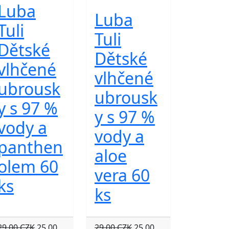
Luba
Luba
Tuli
Tuli
Dětské
Dětské
vlhčené
vlhčené
ubrousk
ubrousk
y s 97 %
y s 97 %
vody a
vody a
panthen
aloe
olem 60
vera 60
ks
ks
29.00 CZK
25.00
29.00 CZK
25.00