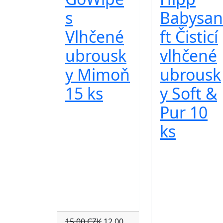
s
Babysan
Vlhčené
ft Čisticí
ubrousk
vlhčené
y Mimoň
ubrousk
15 ks
y Soft &
Pur 10
ks
15.00 CZK
12.00