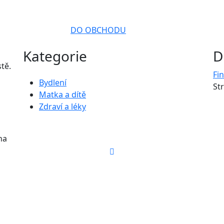
DO OBCHODU
Kategorie
D
tě.
Fi
Bydlení
St
Matka a dítě
Zdraví a léky
na