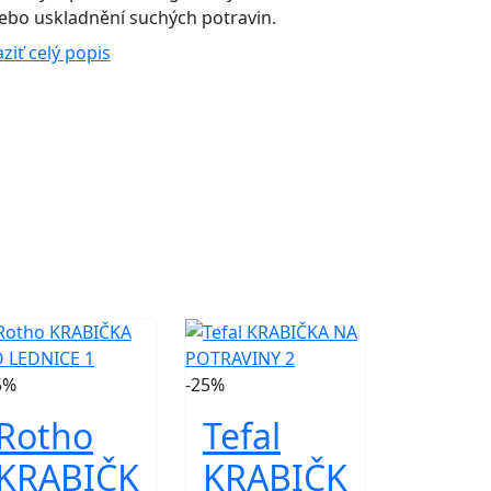
nebo uskladnění suchých potravin.
ziť celý popis
5%
-25%
Rotho
Tefal
KRABIČK
KRABIČK