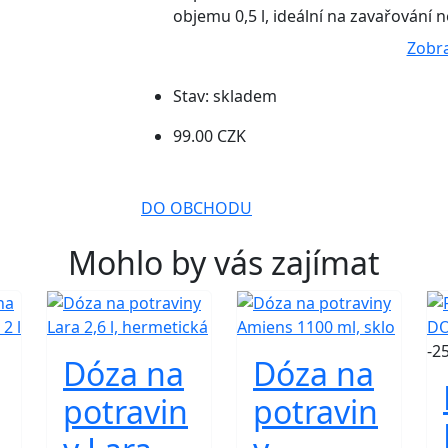
objemu 0,5 l, ideální na zavařování 
Zobra
Stav:
skladem
99.00 CZK
DO OBCHODU
Mohlo by vás zajímat
-2
Dóza na
Dóza na
potravin
potravin