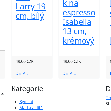
k na
Larry 19
espresso
cm, bílý
Isabella
13 cm,
krémový
49.00 CZK
49.00 CZK
DETAIL
DETAIL
Kategorie
D
tě.
Fi
Bydlení
St
Matka a dítě