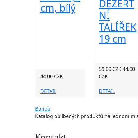
DEZERT
cm, bílý
NÍ
TALÍŘEK
19 cm
59.00 CZK
44.00
44.00 CZK
CZK
DETAIL
DETAIL
Bonde
Katalog oblíbených produktů na jednom mís
Kontakt