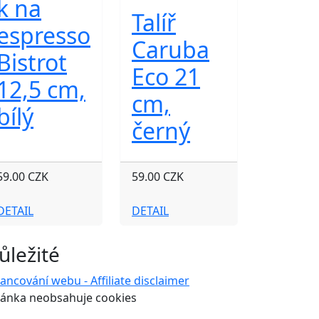
k na
Talíř
espresso
Caruba
Bistrot
Eco 21
12,5 cm,
cm,
bílý
černý
59.00 CZK
59.00 CZK
DETAIL
DETAIL
ůležité
nancování webu - Affiliate disclaimer
ránka neobsahuje cookies