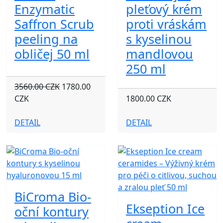
Enzymatic
pleťový krém
Saffron Scrub
proti vráskám
peeling na
s kyselinou
obličej 50 ml
mandlovou
250 ml
3560.00 CZK
1780.00
CZK
1800.00 CZK
DETAIL
DETAIL
BiCroma Bio-
Ekseption Ice
oční kontury