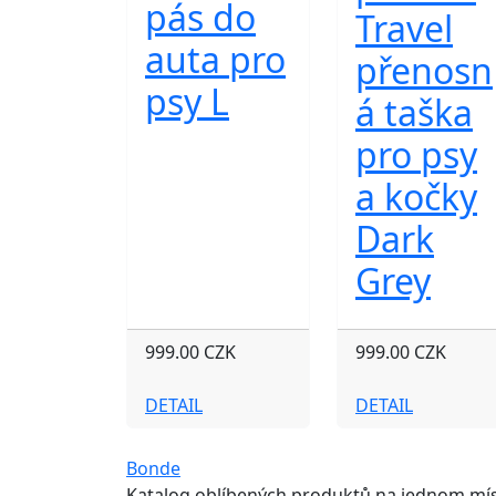
pás do
Travel
auta pro
přenosn
psy L
á taška
pro psy
a kočky
Dark
Grey
999.00 CZK
999.00 CZK
DETAIL
DETAIL
Bonde
Katalog oblíbených produktů na jednom mís