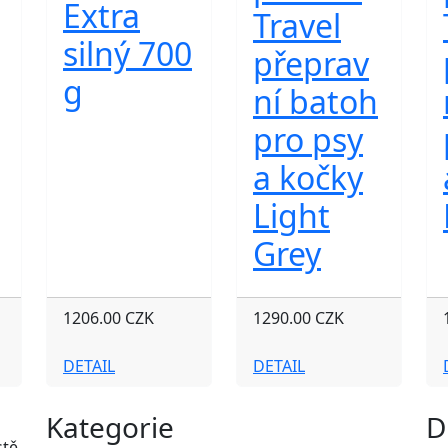
Extra
Travel
silný 700
přeprav
g
ní batoh
pro psy
a kočky
Light
Grey
1206.00 CZK
1290.00 CZK
DETAIL
DETAIL
Kategorie
D
tě.