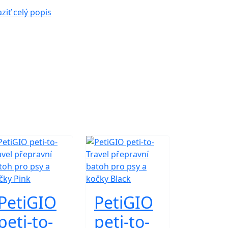
ziť celý popis
PetiGIO
PetiGIO
peti-to-
peti-to-