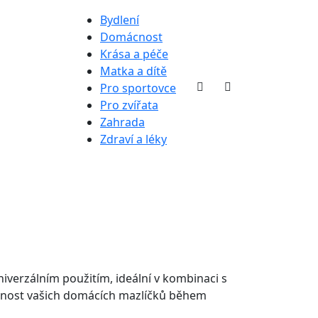
Bydlení
Domácnost
Krása a péče
Matka a dítě
Pro sportovce
Pro zvířata
Zahrada
Zdraví a léky
iverzálním použitím, ideální v kombinaci s
pečnost vašich domácích mazlíčků během