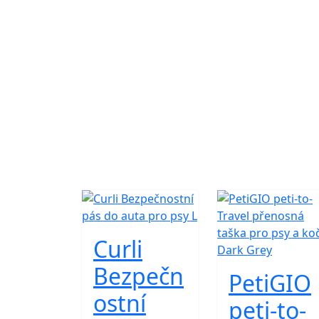
Curli
Bezpečn
PetiGIO
ostní
peti-to-