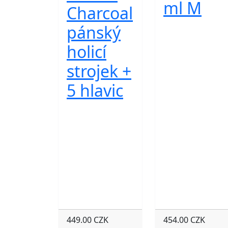
ml M
Charcoal
pánský
holicí
strojek +
5 hlavic
449.00 CZK
454.00 CZK