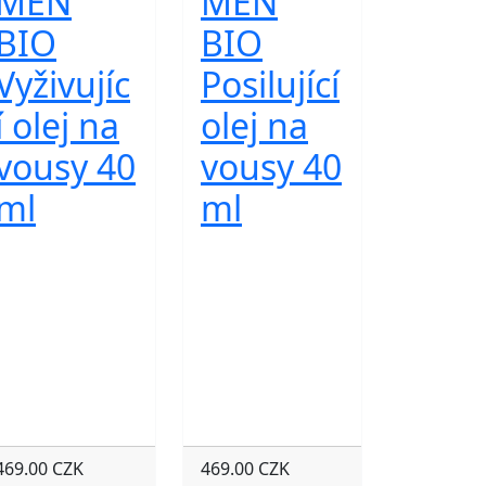
MEN
MEN
BIO
BIO
Vyživujíc
Posilující
í olej na
olej na
vousy 40
vousy 40
ml
ml
469.00 CZK
469.00 CZK