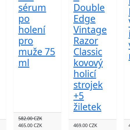
sérum
Double
po
Edge
holení
Vintage
pro
Razor
muže 75
Classic
ml
kovový
holicí
strojek
+5
žiletek
582.00 CZK
465.00 CZK
469.00 CZK