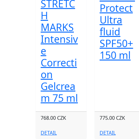
STRETC
Protect
H
Ultra
MARKS
fluid
Intensiv
SPF50+
e
150 ml
Correcti
on
Gelcrea
m 75 ml
768.00 CZK
775.00 CZK
DETAIL
DETAIL