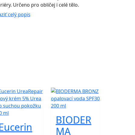
éry. Určeno pro obličej i celé tělo.
ziť celý popis
BIODER
Eucerin
MA