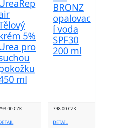
UreaRep
BRONZ
air
opalovac
Tělový
í voda
krém 5%
SPF30
Urea pro
200 ml
suchou
pokožku
450 ml
793.00 CZK
798.00 CZK
DETAIL
DETAIL