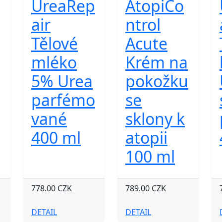
UreaRep
AtopiCo
air
ntrol
Tělové
Acute
mléko
Krém na
5% Urea
pokožku
parfémo
se
vané
sklony k
400 ml
atopii
100 ml
778.00 CZK
789.00 CZK
DETAIL
DETAIL