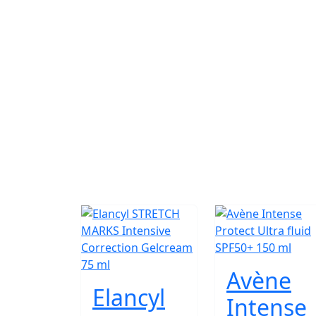
Avène
Elancyl
Intense