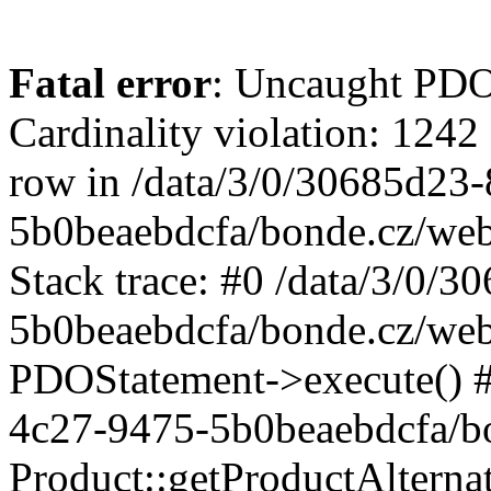
Fatal error
: Uncaught PD
Cardinality violation: 1242
row in /data/3/0/30685d23
5b0beaebdcfa/bonde.cz/web
Stack trace: #0 /data/3/0/
5b0beaebdcfa/bonde.cz/web/
PDOStatement->execute() #
4c27-9475-5b0beaebdcfa/bo
Product::getProductAlterna