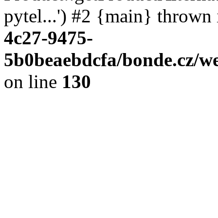
pytel...') #2 {main} thrown
4c27-9475-
5b0beaebdcfa/bonde.cz/we
on line
130