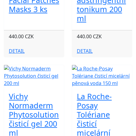
Facial Patches
adstringentní
Masks 3 ks
tonikum 200
ml
440.00 CZK
440.00 CZK
DETAIL
DETAIL
Vichy
La Roche-
Normaderm
Posay
Phytosolution
Tolériane
čisticí gel 200
čisticí
ml
micelární